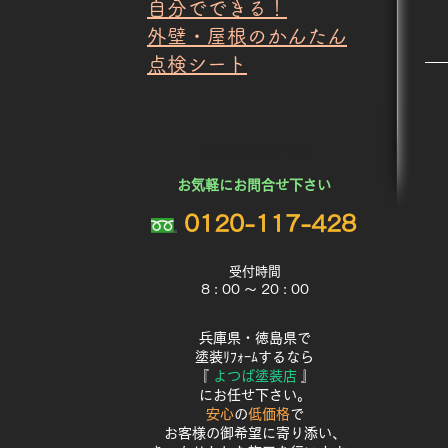
自分でできる！
​外壁・屋根のかんたん
点検シート
​ご連絡先はこちら
​お気軽にお問合せ下さい
0120-117-428
受付時間
8 : 00 ～ 20 : 00
兵庫県・徳島県で
塗装ﾘﾌｫｰﾑするなら
『
よつば塗装店
』
にお任せ下さい。
安心
の
低価格
で
お客様の御希望に寄り添い、