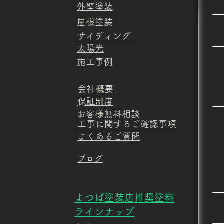
​外壁塗装
​屋根塗装
​サイディング
​太陽光
​施工事例
​会社概要
​保証制度
​お客様無料相談
​工事に関するご確認事項
​よくあるご質問
​ブログ
​よつば塗装店推奨塗料
ラインナップ