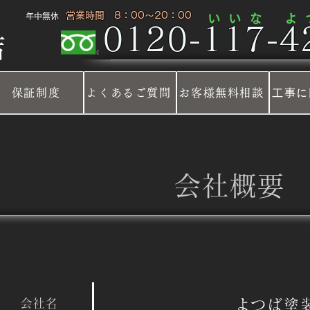
​ 営業時間 8：00～20：00
​年中無休
​い い な
​よ
0120-117-42
店
保証制度
よくあるご質問
お客様無料相談
工事に
​会社概要
​会社名
​よつば塗