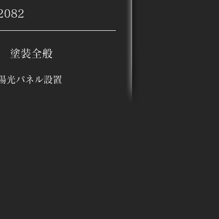
2082
​塗装全般
陽光パネル設置