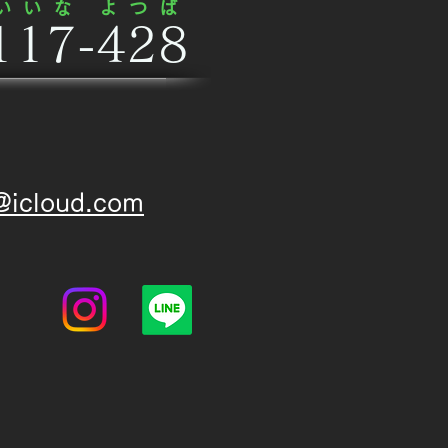
​い い な
​よ つ ば
117-428​
@icloud.com