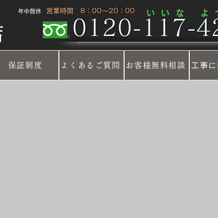
​ 営業時間 8：00～20：00
​年中無休
​い い な
​よ
0120-117-42
店
保証制度
よくあるご質問
お客様無料相談
工事に