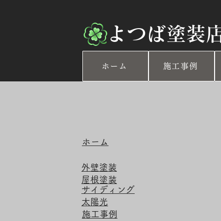
​よつば塗装
ホーム
施工事例
​ホーム
​外壁塗装
​屋根塗装
​サイディング
​太陽光
​施工事例