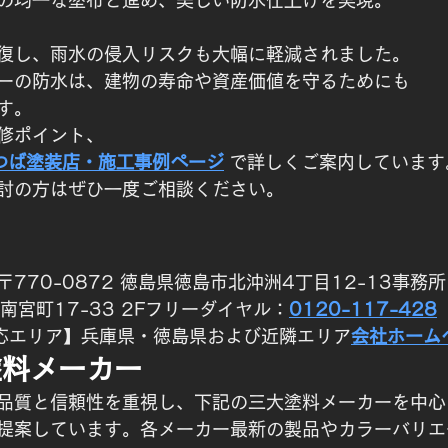
の均一な塗布と進め、美しい防水仕上げを実現。
復し、雨水の侵入リスクも大幅に軽減されました。
ーの防水は、建物の寿命や資産価値を守るためにも
す。
修ポイント、
つば塗装店・施工事例ページ
 で詳しくご案内しています
討の方はぜひ一度ご相談ください。
〒770-0872 徳島県徳島市北沖洲4丁目12-13事務所
市南宮町17-33 2Fフリーダイヤル：
0120-117-428
【対応エリア】兵庫県・徳島県および近隣エリア
会社ホーム
塗料メーカー
品質と信頼性を重視し、下記の三大塗料メーカーを中心
提案しています。各メーカー最新の製品やカラーバリエ