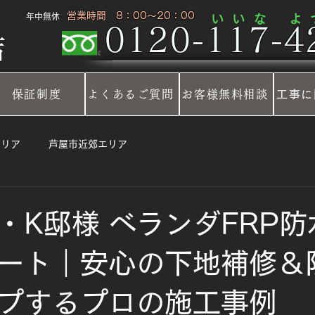
​ 営業時間 8：00～20：00
​年中無休
​い い な
​よ
0120-117-42
店
保証制度
よくあるご質問
お客様無料相談
工事に
エリア
芦屋市近郊エリア
・K邸様 ベランダFRP
ート｜安心の下地補修＆
プするプロの施工事例