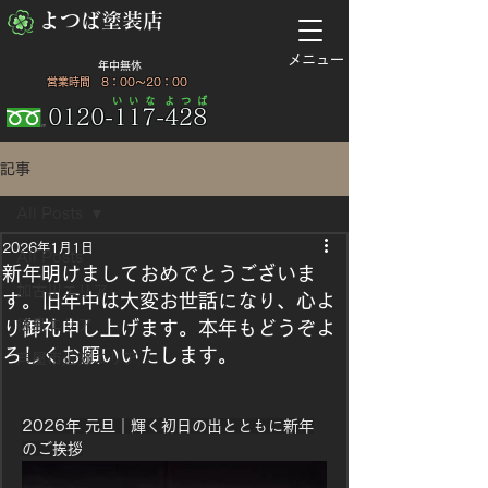
​よつば塗装店
​メニュー
​年中無休
​ 営業時間 8：00～20：00
​い い な
​よ つ ば
0120-117-428
記事
All Posts
2026年1月1日
All Posts
新年明けましておめでとうございま
加古川エリア
す。旧年中は大変お世話になり、心よ
徳島エリア
り御礼申し上げます。本年もどうぞよ
ろしくお願いいたします。
芦屋市近郊エリア
2026年 元旦｜輝く初日の出とともに新年
のご挨拶