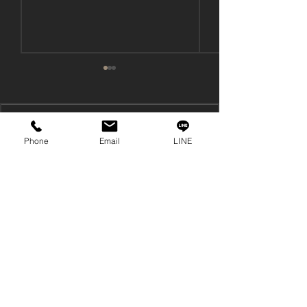
コメント
Phone
Email
LINE
コメントを追加…
阿南市椿泊町 M邸｜外
阿南市椿泊・M
壁・屋根の高圧洗浄機に
組み立てレポー
よる水洗い作業
い現場もプロが
ブログへ​戻る
兵庫県外壁塗装・徳島県外壁塗装
​塗り替えリフォーム