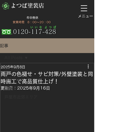
​よつば塗装店
​メニュー
​年中無休
​ 営業時間 8：00～20：00
​い い な
​よ つ ば
0120-117-428
記事
All Posts
2025年9月8日
All Posts
雨戸の色褪せ・サビ対策/外壁塗装と同
加古川エリア
時施工で高品質仕上げ！
徳島エリア
更新日：
2025年9月16日
芦屋市近郊エリア